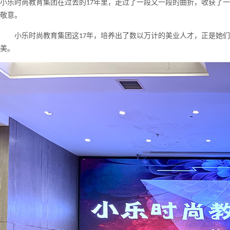
小乐时尚教育集团在过去的
年里，走过了一段又一段的曲折，收获了一
17
敬意。
小乐时尚教育集团这
年，培养出了数以万计的美业人才，正是她们
17
美。