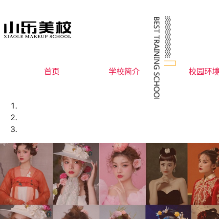
首页
学校简介
校园环