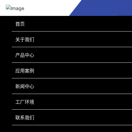
首页
关于我们
产品中心
应用案例
高压胶管的优点有哪些
新闻中心
工厂环境
编辑：2021-06-10 19:55:55
高压胶管可分为很多种类，按产品材质来区分的话有
联系我们
天然胶管、三元乙丙橡胶管、树脂管和聚氨酯管这四