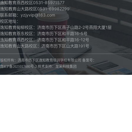
逸知教育燕西校区0531-85971577
逸知教育山大路校区0531-69982299
联系邮箱：yzjyvip@163.com
校区地址：
逸知教育甸柳校区：济南市历下区燕子山路2-2号燕翔大厦1层
逸知教育燕东校区：济南市历下区和平路16-5号
逸知教育燕西校区：济南市历下区和平路16-12号
逸知教育山大路校区：济南市历下区山大路191号
版权所有：济南市历下区逸知教育培训学校有限公司 备案号：
龙采科技集团
鲁ICP备2021017680号-2
技术
支持：