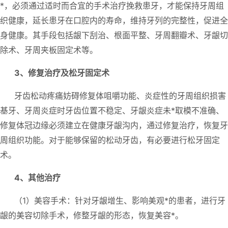
*，必须通过适时而合宜的手术治疗挽救患牙，才能保持牙周组
织健康，延长患牙在口腔内的寿命，维持牙列的完整性，促进全
身健康。其手段包括龈下刮治、根面平整、牙周翻瓣术、牙龈切
除术、牙周夹板固定术等。
3、修复治疗及松牙固定术
牙齿松动疼痛妨碍修复体咀嚼功能、炎症性的牙周组织损害
基牙、牙周炎症时牙齿位置不稳定、牙龈炎症未*取模不准确、
修复体冠边缘必须建立在健康牙龈沟内，通过修复治疗，恢复牙
周组织功能。对于能够保留的松动牙齿，有必要进行松牙固定
术。
4、其他治疗
（1）美容手术：针对牙龈增生、影响美观*的患者，进行牙
龈的美容切除手术，修整牙龈的形态，恢复美容*。