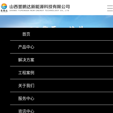
首页
产品中心
解决方案
工程案例
关于我们
服务中心
资讯中心