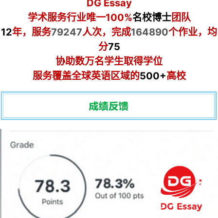
DG Essay
学术服务行业唯一100%
名校博士
团队
12
年，服务
79247
人次，完成
164890
个作业，均
分
75
协助数万名学生取得学位
服务覆盖全球英语区域的
500+
高校