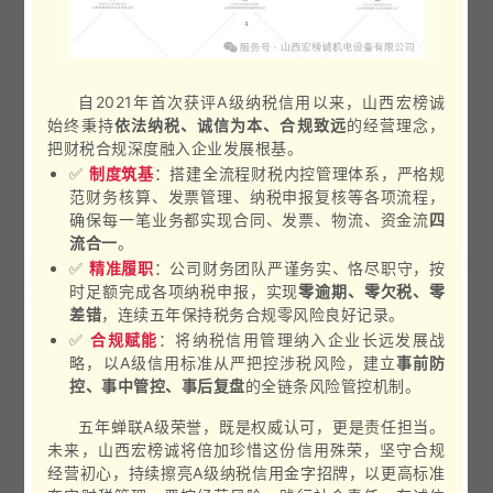
自2021年首次获评A级纳税信用以来，山西宏榜诚
始终秉持
依法纳税、诚信为本、合规致远
的经营理念，
把财税合规深度融入企业发展根基。
✅
制度筑基
：搭建全流程财税内控管理体系，严格规
范财务核算、发票管理、纳税申报复核等各项流程，
确保每一笔业务都实现合同、发票、物流、资金流
四
流合一
。
✅
精准履职
：公司财务团队严谨务实、恪尽职守，按
时足额完成各项纳税申报，实现
零逾期、零欠税、零
差错
，连续五年保持税务合规零风险良好记录。
✅
合规赋能
：将
纳税信用管理
纳入企业长远发展战
略，以A级信用标准从严把控涉税风险，建立
事前防
控、事中管控、事后复盘
的全链条风险管控机制。
五年蝉联A级荣誉，既是权威认可，更是责任担当。
未来，山西宏榜诚将倍加珍惜这份信用殊荣，坚守合规
经营初心，持续擦亮A级纳税信用金字招牌，以更高标准