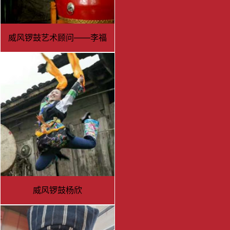
威风锣鼓艺术顾问——李福
锁
威风锣鼓杨欣