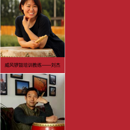
威风锣鼓培训教练——刘杰
琴