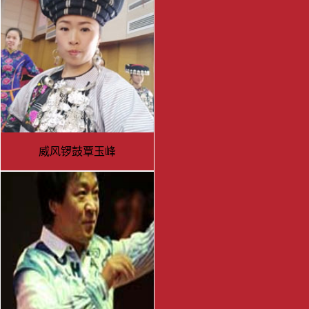
威风锣鼓覃玉峰