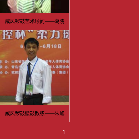
威风锣鼓艺术顾问——葛晓
辉
威风锣鼓腰鼓教练——朱旭
1
2