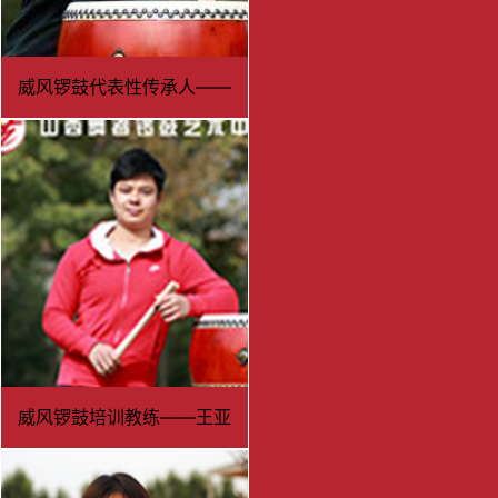
威风锣鼓代表性传承人——
张勇
威风锣鼓培训教练——王亚
平