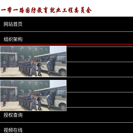
网站首页
当前位置：>
首页
> 视频在线
组织架构
政策法规
战略合作
北部战区某军校 军车来接新生
新闻中心
入校
就业信息
授权查询
北部战区某军校 军车来接新生
入校
视频在线