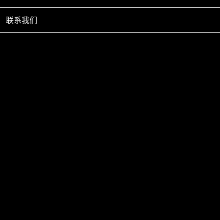
联系我们
龙采科技提供技术支持
备案号：京ICP备2022005632号-6