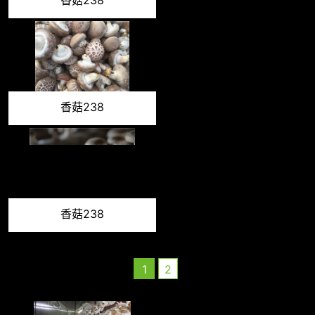
香菇238
香菇238
1
2
共22条