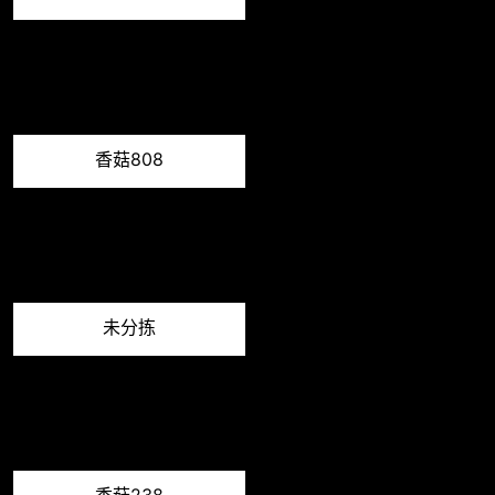
香菇808
未分拣
香菇238