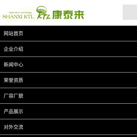
网站首页
企业介绍
新闻中心
荣誉资质
厂容厂貌
产品展示
对外交流