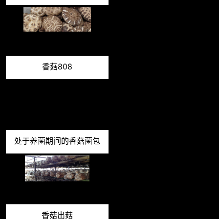
香菇808
处于养菌期间的香菇菌包
香菇出菇