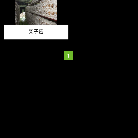
架子菇
1
共1条
©2022 山西康泰来农业生态科技有限公司
备案号：晋ICP备2
022010379号-1
技术支持 -
龙采科技集团