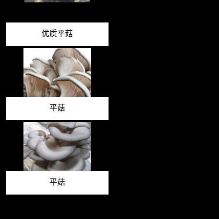
优质平菇
平菇
平菇