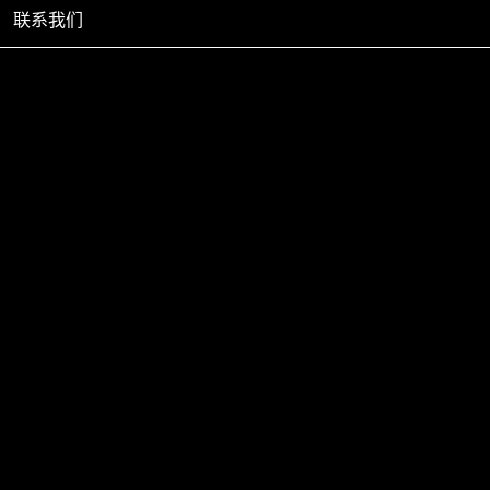
联系我们
产品展示