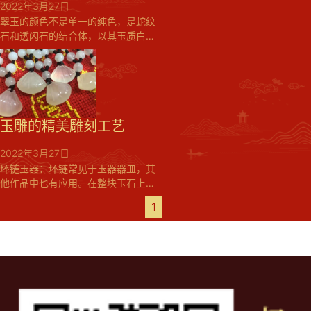
少，因此，内雕镂空又被玉雕业称为
2022年3月27日
绝活。...
翠玉的颜色不是单一的纯色，是蛇纹
石和透闪石的结合体，以其玉质白地
绿花，玉色如翠似雪而得名，堪称与
世界名玉翡翠相媲美，其玉块度大、
色度美、明度好、密度高、净度纯、
硬度足六大特点，该玉是加工非物质
文化遗产一“素活”的绝好材料，而成
为当今国内玉雕行业的重要原料。产
玉雕的精美雕刻工艺
地：辽宁万客来韭菜翠玉矿。...
2022年3月27日
环链玉器：环链常见于玉器器皿，其
他作品中也有应用。在整块玉石上取
出环键要通过对造型的整体研究和玉
1
石性质的研究后才能确定方案。环链
的位置、取法、大小、长短都与玉石
性质和作品的整体造型紧相关联，例
如脆性材料不易把环链作的太细，韧
性材料可以取出秀丽的环链。凡带有
环链的产品，首先要祀环链作出来，
再作其他部位。环链的制作分为油