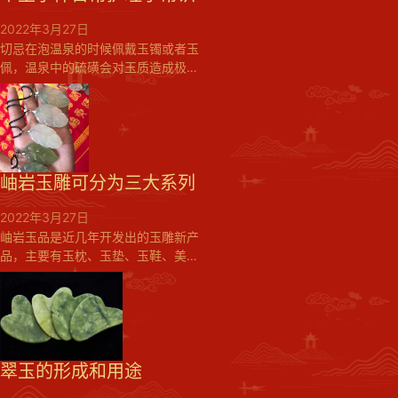
高可以用来加工成各种精美首饰与贵
重工艺品的矿物、岩石或古生物遗迹
2022年3月27日
的总称。...
切忌在泡温泉的时候佩戴玉镯或者玉
佩，温泉中的硫磺会对玉质造成极大
的伤害同时也要尽量避免高温季节或
场地强烈阳光的长时间直射。...
岫岩玉雕可分为三大系列
2022年3月27日
岫岩玉品是近几年开发出的玉雕新产
品，主要有玉枕、玉垫、玉鞋、美容
器等十几个品种，岫岩玉品深受人的
喜爱，已成为寻常百姓家的必备之
品。岫岩玉雕不仅种类齐全，而且雕
琢工艺精湛。主要工艺有浮雕、透
雕、圆雕、内雕镂空、缧纹组合等。
其中内雕镂空难度最大，艺术造诣最
翠玉的形成和用途
高。能够掌握和使用这种技术的人很