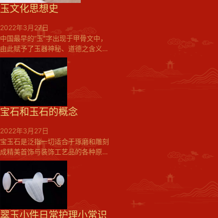
玉文化思想史
2022年3月27日
中国最早的“玉”字出现于甲骨文中，
由此赋予了玉器神秘、道德之含义，
形成了世界上惟有的玉文化。根据不
同时期人们对玉的认识态度和使用方
向，将玉文化思想史划分如下：1、
迷信化时期（秦汉）秦汉时期的玉器
变成了联系超越生死，沟通神仙与现
实人间的桥梁，并在汉代以后神化到
宝石和玉石的概念
了顶峰，思想上日趋迷信，认为玉是
山石之精，吞食可以长寿，佩带可以
2022年3月27日
辟邪。...
宝玉石是泛指一切适合于琢磨和雕刻
成精美首饰与装饰工艺品的各种原
料。包括各种天然宝石、人造宝石，
有机、无机宝石，各种玉石、彩石
等。狭义的宝石含义是从宝石或玉石
本身的地质成因与价值因素来确定
的。是指由地质作用形成的具有优良
的工艺美术特性和稀少、耐久、价值
翠玉小件日常护理小常识