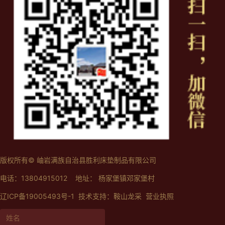
条、起股、掐节、活环、脱环、修整
几个步聚。鉴赏环链作品要仔细检查
环与环是否大小一致...
版权所有© 岫岩满族自治县胜利床垫制品有限公司
电话：13804915012 地址： 杨家堡镇邓家堡村
辽ICP备19005493号-1
技术支持：
鞍山龙采
营业执照