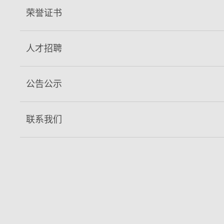
公室、法务等科室，目前在册员工150余人，其中管理人员20余
荣誉证书
人，专业技术人员30余人，拥有一批高素质的管理和技术人
才，公司在以曹鹏飞董事长为核心的经营班子带领下，在科技创
人才招聘
新的道路上砥砺前行，不断发展壮大。
主要业务：
生产C10至C80不同强度等级的高强商品混凝
公告公示
土。
设备实力：
公司设备精良，拥有当今国内*技术水平的全自
联系我们
动混凝土生产设备双180搅拌站1座，180搅拌站1座，专业混凝
土搅拌运输车40辆，泵车15台，是目前临汾市规模较大、设备
精良、技术力量雄厚的专业混凝土生产企业。
专业资质：
公司于2006年9月取得混凝土生产企业三级资
质，顺利通过了ISO9001:2015国际质量管理体系、IS014001:2
015环境管理体系和GB/T 45001-2020职业健康安全管理体系