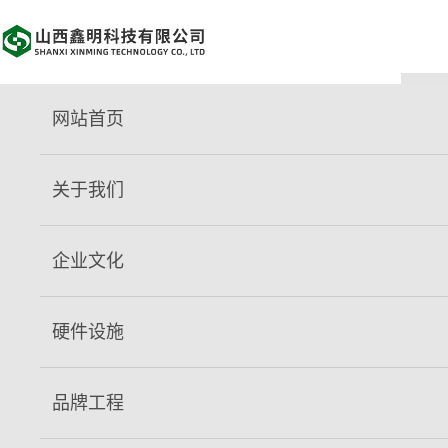
网站首页
关于我们
关于我们
发展历程：
山西鑫明科技有限公司隶属山西临汾市政工程集
团股份有限公司，位于临汾市尧都区刘村镇南庄村南343米，公
企业文化
司于2005年6月注册成立，2006年3月建成投产，固定资产总
额达1.14亿元，设计生产能力为年产预拌砼90万方，是临汾市预
硬件设施
拌砼生产领域的重要企业，并被评选为山西省高新技术企业。
组织架构：
公司设有财务部、营销科、计划科、采供科、生
品牌工程
产科、施工队、车队、混凝土研发室、安环科、核算科、综合办