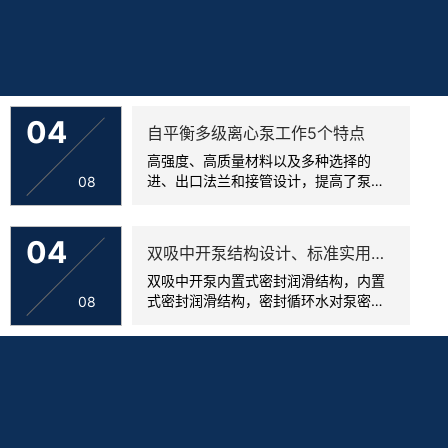
新闻中心
04
自平衡多级离心泵工作5个特点
高强度、高质量材料以及多种选择的
进、出口法兰和接管设计，提高了泵很
08
高的许用接管载荷，高强度、高质量泵
壳结构材料结构紧密使用寿命是普通铸
件的5倍...
04
双吸中开泵结构设计、标准实用性简介
双吸中开泵内置式密封润滑结构，内置
式密封润滑结构，密封循环水对泵密封
08
系统的润滑、冲洗更为直接、有效。...
查看更多新闻+