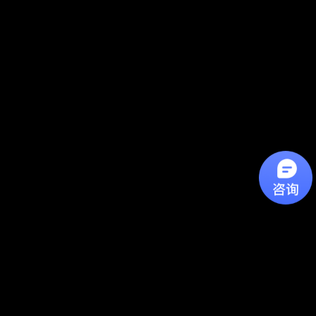
山西静源环保工程有限公司为专业从事声学隔声材料噪声治
理工程的技术型企业。静源环保致力于声学研究、声学技术
应用与创新，为客户提供噪声控制方面的技术咨询、设计、
施工、产品供应、噪声检测等服务。
静源环保依托新豪声学企业的先进技术力量，拥有声学专业
高级工程师和专业技术人员，拥有专业施工团队为客户提供
优质的安装与售后服务。静源环保主要生产、供应的降噪产
品有：降噪设备、隔声罩、拼装隔声罩、声屏障、隔声装
置、消声器、吸声体、阻尼减震设备。
静源环保秉承“，技术创新”的经营理念，提供“专业化的一站
式”服务，为客户创造一片宁静的工作空间和生活环境。
公司位于龙城太原，地理位置优越，交通便利。产品质量和