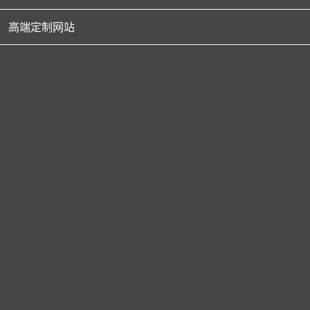
高端定制网站
NEWS
新闻动态
重磅喜讯：龙采董事长杨春波当选黑龙江省人大代表！
1月2日上午，哈尔滨市第十五届
人民代表大会第二次会议...