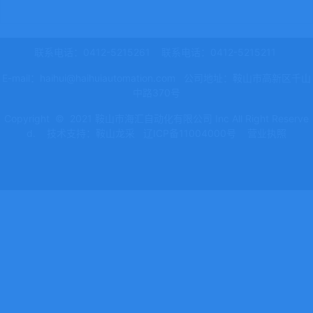
联系电话：0412-5215261 联系电话：0412-5215211
E-mail：haihui@haihuiautomation.com 公司地址：鞍山市高新区千山
中路370号
Copyright © 2021 鞍山市海汇自动化有限公司 Inc All Right Reserve
d.
技术支持：鞍山龙采
辽ICP备11004000号
营业执照