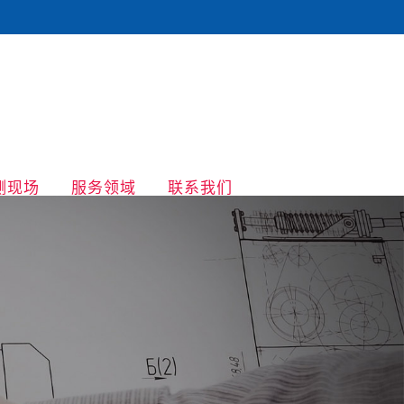
测现场
服务领域
联系我们