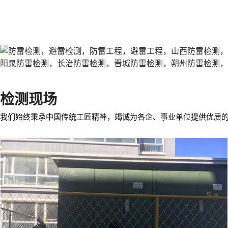
检测现场
我们始终秉承中国传统工匠精神，竭诚为各企、事业单位提供优质