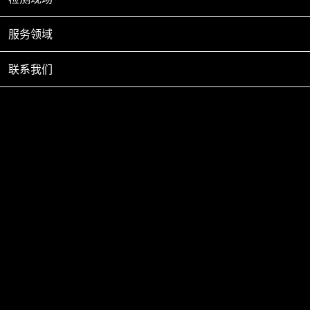
12-
服务领域
雷电对化工企业的危害
01
联系我们
化工企业的装置大多存在着易燃易爆的特点，且
规模大，露天存放，自动化的化工设备还安装有
大量的计算机电子
2021
11-
冬季打雷不稀奇
30
冬季打雷说明空气湿度大，容易形成雨雪。如果
雨雪多，气温低，家畜易遭受冻害和诱发疾病，
重者造成死亡，故
2021
11-
雷击和防雷的概念与解释