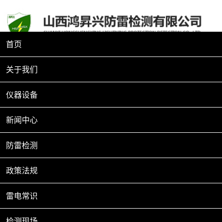
欢迎来到山西鸿昇兴防雷检测有限公司
首页
客服电话：0351—7841111 13080311888
关于我们
雷电常识
仪器设备
我们始终秉承中国传统工匠精神，竭诚为各企、事业单位提供优质
的防雷技术服务，共同维护防雷领域的安全。
新闻中心
12-
防雷检测
室外搭建帐篷防雷分析
政策法规
27
雷雨天气在室外搭建帐篷是有可能收到雷击的，
本文结合防雷原理，分析两种材质的帐篷在雷雨
雷电常识
天气的防雷问
2021
检测现场