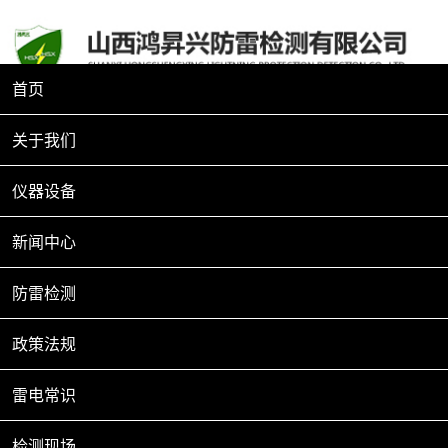
欢迎来到山西鸿昇兴防雷检测有限公司
首页
客服电话：0351—7841111 13080311888
关于我们
防雷检测
仪器设备
我们始终秉承中国传统工匠精神，竭诚为各企、事业单位提供优质
的防雷技术服务，共同维护防雷领域的安全。
新闻中心
油库罐区防雷接地存在的主要问题
防雷检测
06-14
防雷接地部分施工的重要工艺为焊接和
政策法规
2021
熔接，而接地装置的材料较为广泛，通
常使用的材料主要有镀锌扁钢、镀锌
雷电常识
检测现场