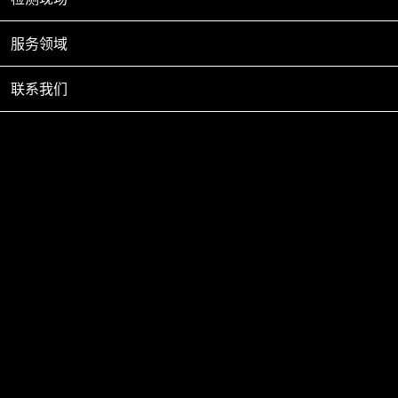
离子接地极
06-14
服务领域
离子接地极又名电解离子接地系统或中
2021
空式接地系统，以占地面积小、施工难
联系我们
度低、降阻效果持久稳定等为技术突
接地方案
06-14
新疆降水量少，气候干燥，土壤环境大
2021
多都为荒漠、戈壁滩、分化岩石，
放热焊接工艺介绍
06-14
放热焊接是一种简单、高效率、高质量
2021
的金属连接工艺，它利用金属化合物放