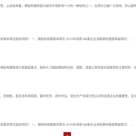
势，从目前来看，钢结构建筑是对城市环境影响**小的一种结构之一，在西方已被广泛采用，所以被
中国的钢结构制造行业在不断的发展，产量也在不断的增加，对钢材的需求量大幅度增加，那么，其基本情况是如何的？ 一、钢结构用钢基本情况 2010年调查168家企业消耗钢材强度等级情况：...
钢结构建筑成为发展是重点，政府大力鼓励钢结构住房。钢筋、混凝土依然是中国建筑的主要材料，在一
，到销售，甚至还有到回收，循环经济，闭环作业。现在生产领域已经认识到流通企业的重要性。这对有
中国的钢结构制造行业在不断的发展，产量也在不断的增加，对钢材的需求量大幅度增加，那么，其基本情况是如何的？ 一、钢结构用钢基本情况 2010年调查168家企业消耗钢材强度等级情况：...