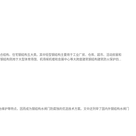
结合结构、住宅钢结构五大类。其中轻型钢结构主要用于工业厂房、仓库、超市、活动房屋和
间钢结构则用于大型体育场馆、机场候机楼和会展中心等大跨度建筑钢结构建筑防火保护四大
..
免维护等特点，因而成为钢结构水闸门防腐蚀的优选技术方案。文中还列举了国内外钢结构水闸门