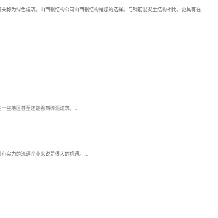
有关称为绿色建筑。山西钢结构公司山西钢结构是您的选择。与钢筋混凝土结构相比，更具有在
些地区甚至还能看到砖混建筑。...
实力的流通企业来说是很大的机遇。...