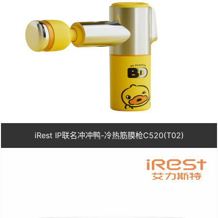
iRest IP联名冲冲鸭-冷热筋膜枪C520(T02)