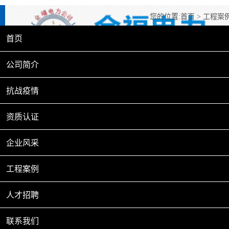
您的位置:
首页
> 工程案
首页
公司简介
抗战疫情
资质认证
企业风采
工程案例
人才招聘
联系我们