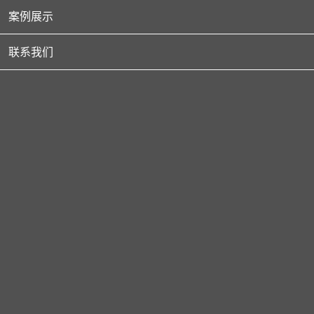
业务领域
案例展示
BUSINESS AREA
联系我们
— 科玛秉承着专业的技术、优质服务、不懈余力为企业量身打造信息化
管理平台 —
业务领域
正在更新中 ...