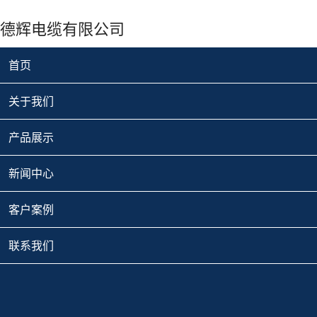
德辉电缆有限公司
首页
关于我们
产品展示
新闻中心
客户案例
联系我们